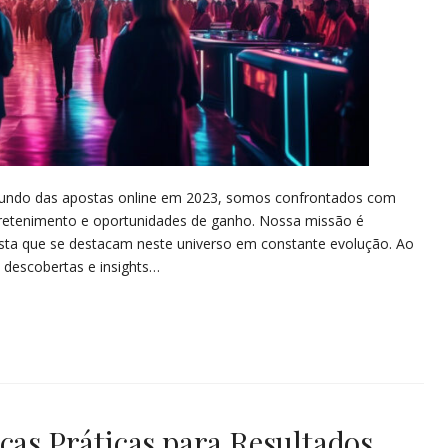
undo das apostas online em 2023, somos confrontados com
retenimento e oportunidades de ganho. Nossa missão é
osta que se destacam neste universo em constante evolução. Ao
 descobertas e insights…
cas Práticas para Resultados