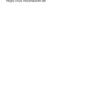
https://tus-holzhausen.de