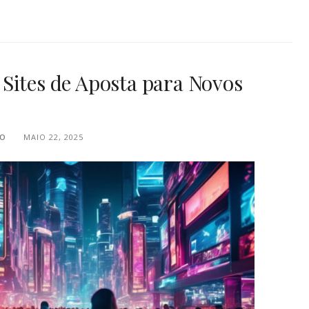
Sites de Aposta para Novos
TO
MAIO 22, 2025