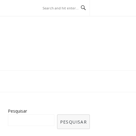
APOSTAS
Pesquisar
PESQUISAR