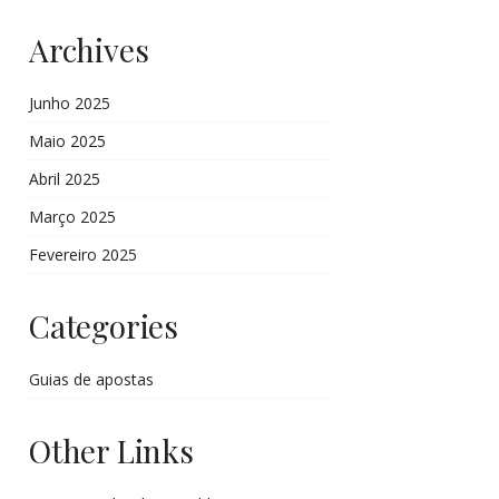
Archives
Junho 2025
Maio 2025
Abril 2025
Março 2025
Fevereiro 2025
Categories
Guias de apostas
Other Links