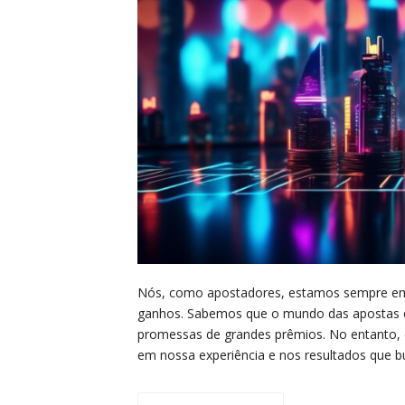
Nós, como apostadores, estamos sempre em
ganhos. Sabemos que o mundo das apostas on
promessas de grandes prêmios. No entanto, en
em nossa experiência e nos resultados que 