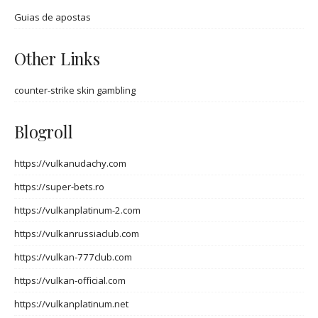
Guias de apostas
Other Links
counter-strike skin gambling
Blogroll
https://vulkanudachy.com
https://super-bets.ro
https://vulkanplatinum-2.com
https://vulkanrussiaclub.com
https://vulkan-777club.com
https://vulkan-official.com
https://vulkanplatinum.net