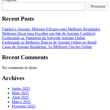
Pesquisar
Recent Posts
Futebol e Apostas: Métodos Eficazes para Melhores Resultados
Melhores Dicas para Escolher um Site de Apostas Confiável
Explorando as Vantagens da Solverde Apostas Online
Explorando as Melhores Bancas de Apostas Online no Brasil
Casas de Apostas Brasileiras: As Melhores Opções Online
Recent Comments
No comments to show.
Archives
Junho 2025
Maio 2025
Abril 2025
Março 2025
Fevereiro 2025