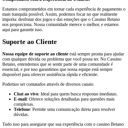
Estamos comprometidos em tornar cada experiência de pagamento o
mais tranquila possível. Assim, podemos focar no que realmente
importa: desfrutar dos jogos e das emoções que o Cassino Betano
nos proporciona. Nossa comunidade merece o melhor, e estamos
aqui para garantir isso.
Suporte ao Cliente
Nossa equipe de suporte ao cliente
está sempre pronta para ajudar
com qualquer dúvida ou problema que você possa ter. No Cassino
Betano, entendemos que se sentir parte de uma comunidade é
essencial, e por isso garantimos que nossa equipe está sempre
disponível para oferecer assistência rápida e eficiente.
Podemos ser contatados através de diversos canais:
Chat ao vivo
: Ideal para quem busca respostas imediatas.
E-mail
: Oferece soluções detalhadas para questões mais
complexas.
Telefone
: Permite uma comunicação direta para resolver
dúvidas.
Tudo isso para assegurar que sua experiência com o cassino Betano