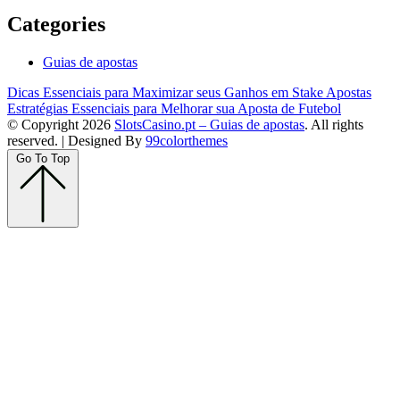
Categories
Guias de apostas
Navegação
Dicas Essenciais para Maximizar seus Ganhos em Stake Apostas
Estratégias Essenciais para Melhorar sua Aposta de Futebol
de
© Copyright 2026
SlotsCasino.pt – Guias de apostas
. All rights
artigos
reserved.
|
Designed By
99colorthemes
Go To Top