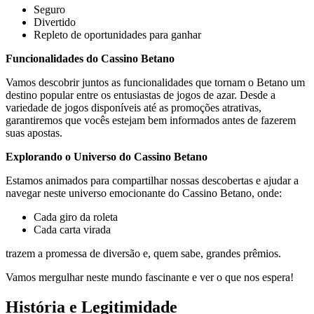
Seguro
Divertido
Repleto de oportunidades para ganhar
Funcionalidades do Cassino Betano
Vamos descobrir juntos as funcionalidades que tornam o Betano um
destino popular entre os entusiastas de jogos de azar. Desde a
variedade de jogos disponíveis até as promoções atrativas,
garantiremos que vocês estejam bem informados antes de fazerem
suas apostas.
Explorando o Universo do Cassino Betano
Estamos animados para compartilhar nossas descobertas e ajudar a
navegar neste universo emocionante do Cassino Betano, onde:
Cada giro da roleta
Cada carta virada
trazem a promessa de diversão e, quem sabe, grandes prêmios.
Vamos mergulhar neste mundo fascinante e ver o que nos espera!
História e Legitimidade