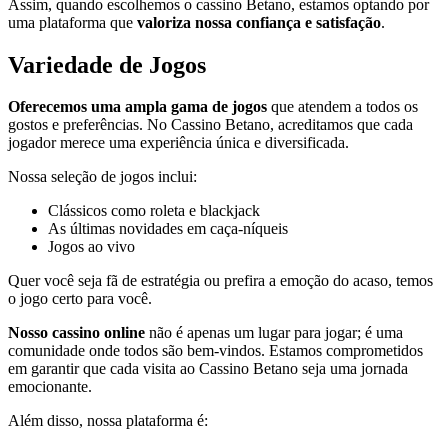
Assim, quando escolhemos o cassino Betano, estamos optando por
uma plataforma que
valoriza nossa confiança e satisfação
.
Variedade de Jogos
Oferecemos uma ampla gama de jogos
que atendem a todos os
gostos e preferências. No Cassino Betano, acreditamos que cada
jogador merece uma experiência única e diversificada.
Nossa seleção de jogos inclui:
Clássicos como roleta e blackjack
As últimas novidades em caça-níqueis
Jogos ao vivo
Quer você seja fã de estratégia ou prefira a emoção do acaso, temos
o jogo certo para você.
Nosso cassino online
não é apenas um lugar para jogar; é uma
comunidade onde todos são bem-vindos. Estamos comprometidos
em garantir que cada visita ao Cassino Betano seja uma jornada
emocionante.
Além disso, nossa plataforma é: