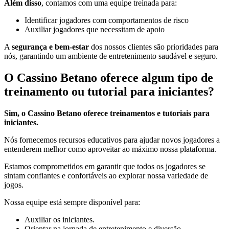
Além disso
, contamos com uma equipe treinada para:
Identificar jogadores com comportamentos de risco
Auxiliar jogadores que necessitam de apoio
A
segurança e bem-estar
dos nossos clientes são prioridades para
nós, garantindo um ambiente de entretenimento saudável e seguro.
O Cassino Betano oferece algum tipo de
treinamento ou tutorial para iniciantes?
Sim, o Cassino Betano oferece treinamentos e tutoriais para
iniciantes.
Nós fornecemos recursos educativos para ajudar novos jogadores a
entenderem melhor como aproveitar ao máximo nossa plataforma.
Estamos comprometidos em garantir que todos os jogadores se
sintam confiantes e confortáveis ao explorar nossa variedade de
jogos.
Nossa equipe está sempre disponível para:
Auxiliar os iniciantes.
Orientar na jornada de entretenimento e diversão.