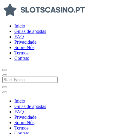
Skip
to
content
SlotsCasino.pt – Guias de apostas
Início
Guias de apostas
FAQ
Privacidade
Sobre Nós
Termos
Contato
Search
for:
Início
Guias de apostas
FAQ
Privacidade
Sobre Nós
Termos
Contato