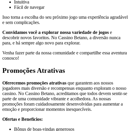
Intuitiva
Fácil de navegar
Isso torna a escolha do seu próximo jogo uma experiência agradável
e sem complicações.
Convidamos você a explorar nossa variedade de jogos
e
descobrir novos favoritos. No Cassino Betano, a diversão nunca
para, e há sempre algo novo para explorar.
Venha fazer parte da nossa comunidade e compartilhe essa aventura
conosco!
Promoções Atrativas
Oferecemos promoções atrativas
que garantem aos nossos
jogadores mais diversão e recompensas enquanto exploram o nosso
cassino. No Cassino Betano, acreditamos que todos devem sentir-se
parte de uma comunidade vibrante e acolhedora. As nossas
promoções foram cuidadosamente desenvolvidas para aumentar a
emoção e proporcionar momentos inesquecíveis.
Ofertas e Benefícios:
Bônus de boas-vindas generosos