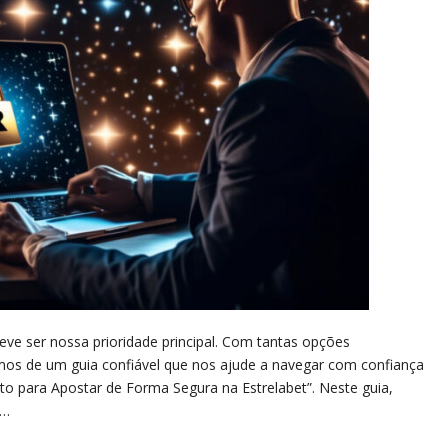
ve ser nossa prioridade principal. Com tantas opções
mos de um guia confiável que nos ajude a navegar com confiança
to para Apostar de Forma Segura na Estrelabet”. Neste guia,
e…