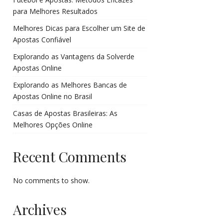
para Melhores Resultados
Melhores Dicas para Escolher um Site de
Apostas Confiável
Explorando as Vantagens da Solverde
Apostas Online
Explorando as Melhores Bancas de
Apostas Online no Brasil
Casas de Apostas Brasileiras: As
Melhores Opções Online
Recent Comments
No comments to show.
Archives