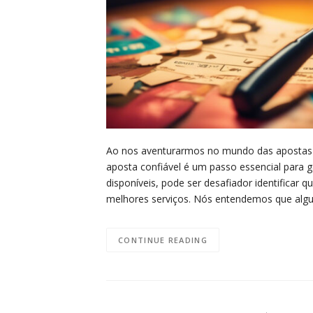
Ao nos aventurarmos no mundo das apostas 
aposta confiável é um passo essencial para 
disponíveis, pode ser desafiador identificar 
melhores serviços. Nós entendemos que alg
CONTINUE READING