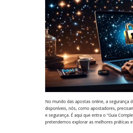
No mundo das apostas online, a segurança de
disponíveis, nós, como apostadores, precisa
e segurança. É aqui que entra o “Guia Comple
pretendemos explorar as melhores práticas 