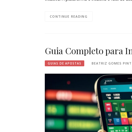
CONTINUE READING
Guia Completo para In
BEATRIZ GOMES PIN
GUIAS DE APOSTAS