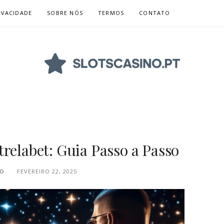
IVACIDADE
SOBRE NÓS
TERMOS
CONTATO
O.PT – GUIAS DE 
relabet: Guia Passo a Passo
TO
FEVEREIRO 22, 2025