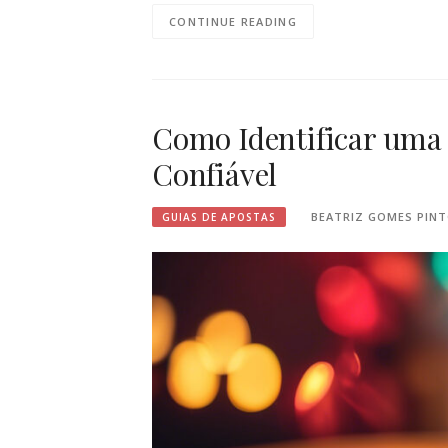
CONTINUE READING
Como Identificar uma 
Confiável
BEATRIZ GOMES PIN
GUIAS DE APOSTAS