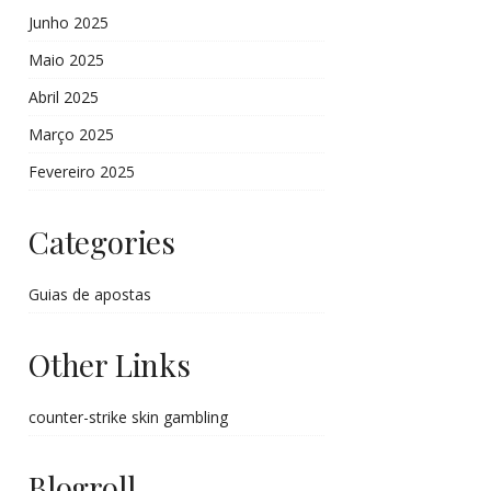
Junho 2025
Maio 2025
Abril 2025
Março 2025
Fevereiro 2025
Categories
Guias de apostas
Other Links
counter-strike skin gambling
Blogroll