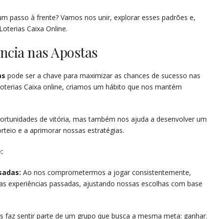
 um passo à frente? Vamos nos unir, explorar esses padrões e,
Loterias Caixa Online.
ncia nas Apostas
as
pode ser a chave para maximizar as chances de sucesso nas
 loterias Caixa online, criamos um hábito que nos mantém
ortunidades de vitória, mas também nos ajuda a desenvolver um
teio e a aprimorar nossas estratégias.
:
sadas:
Ao nos comprometermos a jogar consistentemente,
s experiências passadas, ajustando nossas escolhas com base
s faz sentir parte de um grupo que busca a mesma meta: ganhar.