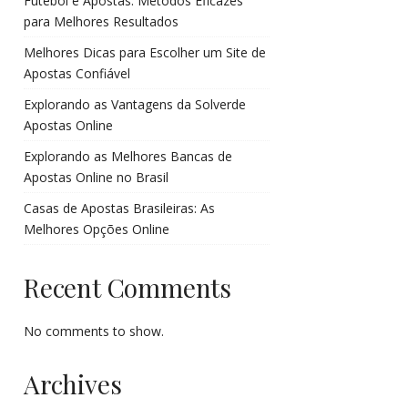
Futebol e Apostas: Métodos Eficazes
para Melhores Resultados
Melhores Dicas para Escolher um Site de
Apostas Confiável
Explorando as Vantagens da Solverde
Apostas Online
Explorando as Melhores Bancas de
Apostas Online no Brasil
Casas de Apostas Brasileiras: As
Melhores Opções Online
Recent Comments
No comments to show.
Archives