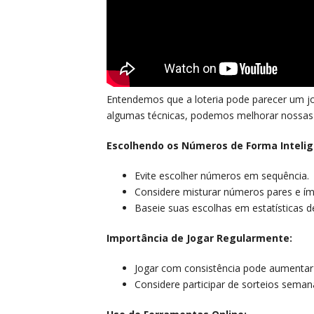
Entendemos que a loteria pode parecer um j
algumas técnicas, podemos melhorar nossas 
Escolhendo os Números de Forma Intelig
Evite escolher números em sequência.
Considere misturar números pares e ím
Baseie suas escolhas em estatísticas de
Importância de Jogar Regularmente:
Jogar com consistência pode aumentar
Considere participar de sorteios seman