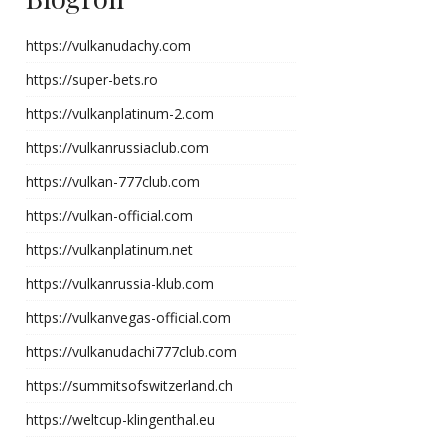
https://vulkanudachy.com
https://super-bets.ro
https://vulkanplatinum-2.com
https://vulkanrussiaclub.com
https://vulkan-777club.com
https://vulkan-official.com
https://vulkanplatinum.net
https://vulkanrussia-klub.com
https://vulkanvegas-official.com
https://vulkanudachi777club.com
https://summitsofswitzerland.ch
https://weltcup-klingenthal.eu