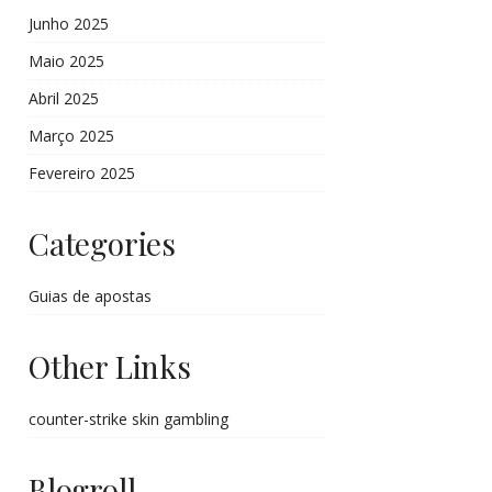
Junho 2025
Maio 2025
Abril 2025
Março 2025
Fevereiro 2025
Categories
Guias de apostas
Other Links
counter-strike skin gambling
Blogroll