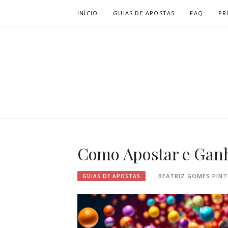
Skip
INÍCIO
GUIAS DE APOSTAS
FAQ
PR
to
content
SLOTSCASIN
Como Apostar e Ganh
BEATRIZ GOMES PIN
GUIAS DE APOSTAS