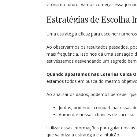
vitória no futuro. Vamos começar essa jorn
Estratégias de Escolha 
Uma estratégia eficaz para escolher números
Ao observarmos os resultados passados, po
mais frequência. Isso nos dá uma sensação
estivéssemos desvendando um segredo bem
Quando apostamos nas Loterias Caixa O
estamos todos em busca do mesmo objetivo:
Ao analisar os dados, podemos perceber que
Juntos, podemos compartilhar essas de
Aumentar nossas chances de sucesso.
Utilizar essas informações para guiar nossa
que valoriza a estratégia e a intuição.