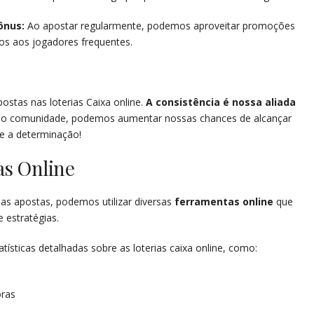
ônus:
Ao apostar regularmente, podemos aproveitar promoções
os aos jogadores frequentes.
stas nas loterias Caixa online.
A consistência é nossa aliada
omo comunidade, podemos aumentar nossas chances de alcançar
e a determinação!
as Online
as apostas, podemos utilizar diversas
ferramentas online
que
e estratégias.
ísticas detalhadas sobre as loterias caixa online, como:
oras