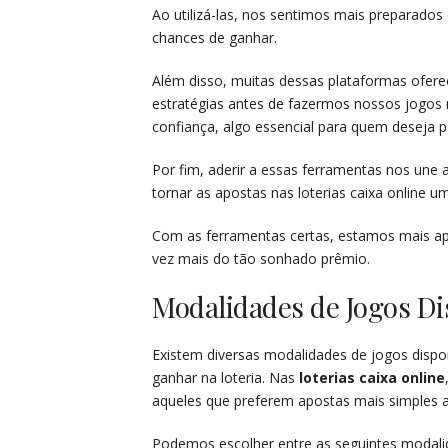
Ao utilizá-las, nos sentimos mais preparad
chances de ganhar.
Além disso, muitas dessas plataformas ofe
estratégias antes de fazermos nossos jogos 
confiança, algo essencial para quem deseja 
Por fim, aderir a essas ferramentas nos une
tornar as apostas nas loterias caixa online um
Com as ferramentas certas, estamos mais a
vez mais do tão sonhado prêmio.
Modalidades de Jogos Di
Existem diversas modalidades de jogos disp
ganhar na loteria. Nas
loterias caixa online
aqueles que preferem apostas mais simples 
Podemos escolher entre as seguintes modali