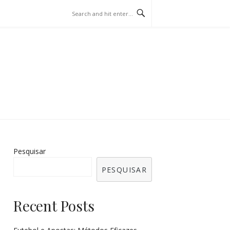
APOSTAS
Pesquisar
PESQUISAR
Recent Posts