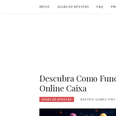
Skip
INÍCIO
GUIAS DE APOSTAS
FAQ
PR
to
content
SLOTSCASIN
Descubra Como Func
Online Caixa
BEATRIZ GOMES PIN
GUIAS DE APOSTAS