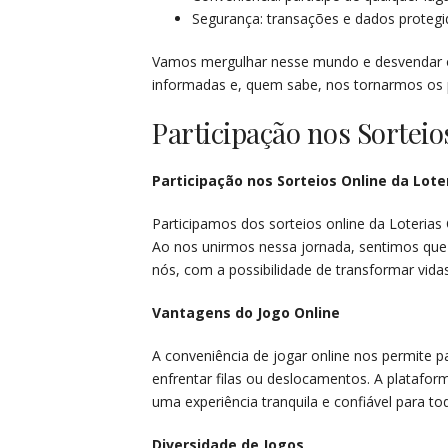
Segurança: transações e dados protegi
Vamos mergulhar nesse mundo e desvendar o
informadas e, quem sabe, nos tornarmos os
Participação nos Sorteio
Participação nos Sorteios Online da Lote
Participamos dos sorteios online da Loterias
Ao nos unirmos nessa jornada, sentimos qu
nós, com a possibilidade de transformar vidas
Vantagens do Jogo Online
A conveniência de jogar online nos permite p
enfrentar filas ou deslocamentos. A plataform
uma experiência tranquila e confiável para to
Diversidade de Jogos