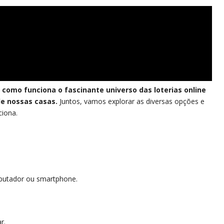
 como funciona o fascinante universo das loterias online
de nossas casas.
Juntos, vamos explorar as diversas opções e
ciona.
mputador ou smartphone.
r.