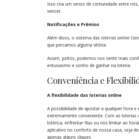
Isso cria um senso de comunidade entre nó
vencer.
Notificações e Prêmios
Além disso, o sistema das
loterias online Cai
que percamos alguma vitória.
Assim, juntos, podemos nos sentir mais con
entusiasmo e sonho de ganhar na loteria.
Conveniência e Flexibili
A flexibilidade das loterias online
A possibilidade de apostar a qualquer hora e 
extremamente conveniente. Com as loterias o
lotérica, enfrentar filas ou nos limitar ao h
aplicativo no conforto de nossa casa, seja 
apenas alguns cliques.