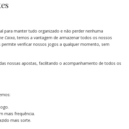
tes
ncial para manter tudo organizado e não perder nenhuma
ine Caixa
, temos a vantagem de armazenar todos os nossos
os permite verificar nossos jogos a qualquer momento, sem
 das nossas apostas, facilitando o acompanhamento de todos os
demos:
jogo.
m mais frequência.
azido mais sorte.