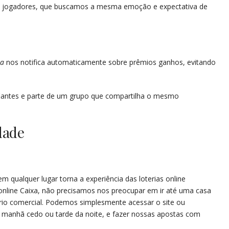
s, jogadores, que buscamos a mesma emoção e expectativa de
xa
nos notifica automaticamente sobre prêmios ganhos, evitando
fiantes e parte de um grupo que compartilha o mesmo
dade
em qualquer lugar torna a experiência das loterias online
nline Caixa, não precisamos nos preocupar em ir até uma casa
orário comercial. Podemos simplesmente acessar o site ou
de manhã cedo ou tarde da noite, e fazer nossas apostas com