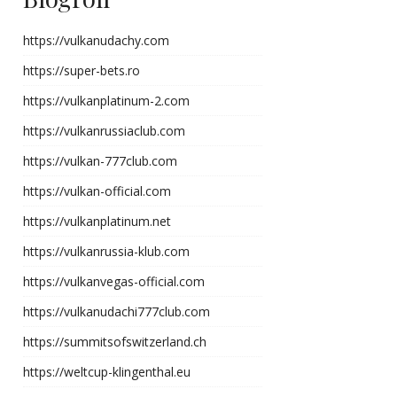
https://vulkanudachy.com
https://super-bets.ro
https://vulkanplatinum-2.com
https://vulkanrussiaclub.com
https://vulkan-777club.com
https://vulkan-official.com
https://vulkanplatinum.net
https://vulkanrussia-klub.com
https://vulkanvegas-official.com
https://vulkanudachi777club.com
https://summitsofswitzerland.ch
https://weltcup-klingenthal.eu