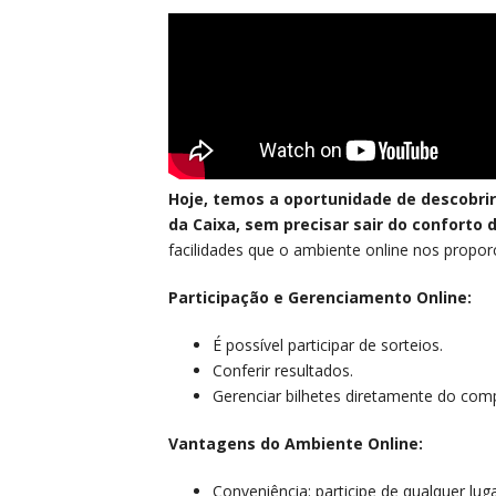
Hoje, temos a oportunidade de descobrir
da Caixa, sem precisar sair do conforto 
facilidades que o ambiente online nos propor
Participação e Gerenciamento Online:
É possível participar de sorteios.
Conferir resultados.
Gerenciar bilhetes diretamente do co
Vantagens do Ambiente Online:
Conveniência: participe de qualquer luga